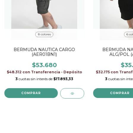
8 colores
6 co
BERMUDA NAUTICA CARGO
BERMUDA NA
(AER01BN1)
ALG/POL (
$53.680
$35
$48.312
con
Transferencia - Depósito
$32.175
con
Transf
3
cuotas sin interés de
$17.893,33
3
cuotas sin int
COMPRAR
COMPRAR