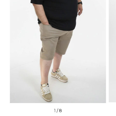
1
/
8