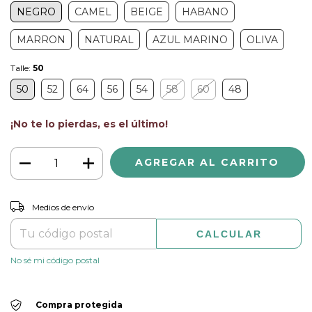
NEGRO
CAMEL
BEIGE
HABANO
MARRON
NATURAL
AZUL MARINO
OLIVA
Talle:
50
50
52
64
56
54
58
60
48
¡No te lo pierdas, es el último!
CAMBIAR CP
Entregas para el CP:
Medios de envío
CALCULAR
No sé mi código postal
Compra protegida