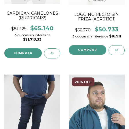
CARDIGAN CANELONES
JOGGING RECTO SIN
(RUP01CAR2)
FRIZA (AER01JO1)
$65.140
$50.733
$81.425
$56.370
3
cuotas sin interés de
3
cuotas sin interés de
$16.911
$21.713,33
COMPRAR
COMPRAR
20% OFF