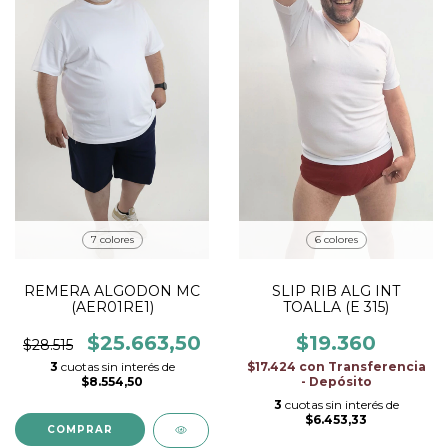
7 colores
6 colores
REMERA ALGODON MC
SLIP RIB ALG INT
(AER01RE1)
TOALLA (E 315)
$25.663,50
$19.360
$28.515
3
cuotas sin interés de
$17.424
con
Transferencia
$8.554,50
- Depósito
3
cuotas sin interés de
$6.453,33
COMPRAR