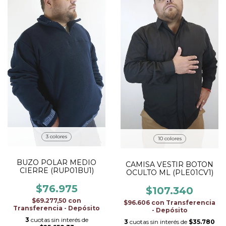
3 colores
10 colores
BUZO POLAR MEDIO
CAMISA VESTIR BOTON
CIERRE (RUP01BU1)
OCULTO ML (PLE01CV1)
$76.975
$107.340
$69.277,50
con
$96.606
con
Transferencia
Transferencia - Depósito
- Depósito
3
cuotas sin interés de
3
cuotas sin interés de
$35.780