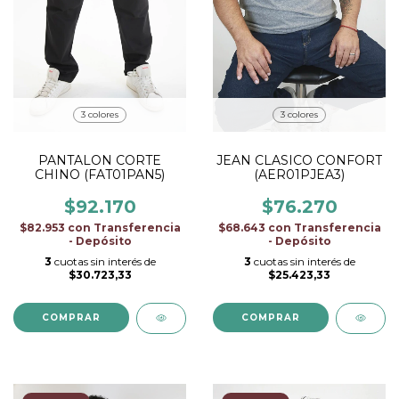
3 colores
3 colores
PANTALON CORTE
JEAN CLASICO CONFORT
CHINO (FAT01PAN5)
(AER01PJEA3)
$92.170
$76.270
$82.953
con
Transferencia
$68.643
con
Transferencia
- Depósito
- Depósito
3
cuotas sin interés de
3
cuotas sin interés de
$30.723,33
$25.423,33
COMPRAR
COMPRAR