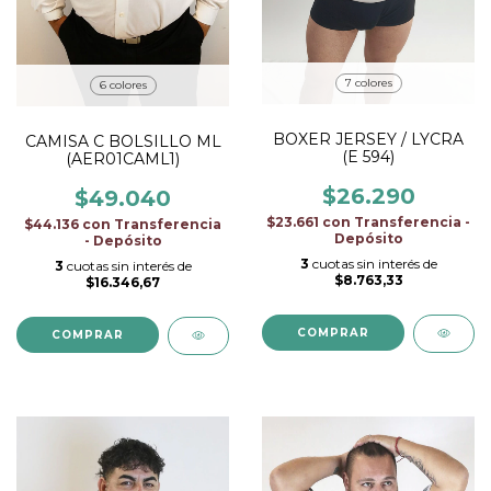
7 colores
6 colores
BOXER JERSEY / LYCRA
CAMISA C BOLSILLO ML
(E 594)
(AER01CAML1)
$26.290
$49.040
$23.661
con
Transferencia -
$44.136
con
Transferencia
Depósito
- Depósito
3
cuotas sin interés de
3
cuotas sin interés de
$8.763,33
$16.346,67
COMPRAR
COMPRAR