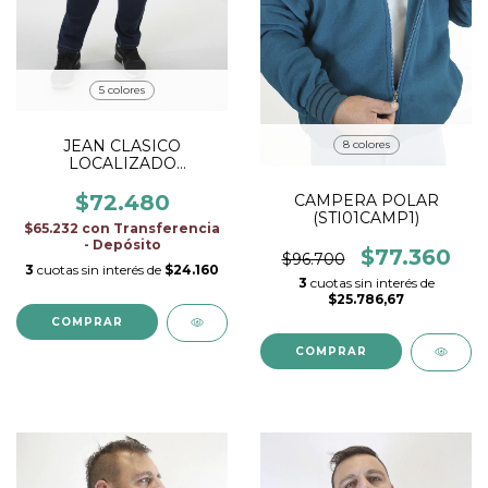
5 colores
JEAN CLASICO
8 colores
LOCALIZADO
(AER01PJEA1)
$72.480
CAMPERA POLAR
(STI01CAMP1)
$65.232
con
Transferencia
- Depósito
$77.360
$96.700
3
cuotas sin interés de
$24.160
3
cuotas sin interés de
$25.786,67
COMPRAR
COMPRAR