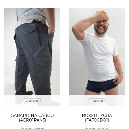
3 colores
11 colores
GABARDINA CARGO
BOXER LYCRA
(AER01PAN5)
(FAT00BO1)