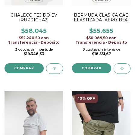
CHALECO TEJIDO EV
BERMUDA CLASICA GAB
(RUP01CHA2)
ELASTIZADA (AER01BE4)
$58.045
$55.655
$52.240,50
con
$50.089,50
con
Transferencia - Depósito
Transferencia - Depósito
3
cuotas sin interés de
3
cuotas sin interés de
$19.348,33
$18.551,67
COMPRAR
COMPRAR
10% OFF