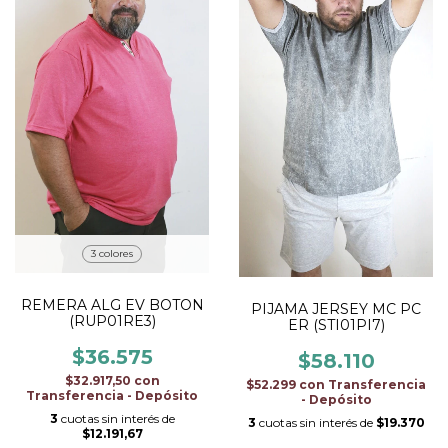
3 colores
REMERA ALG EV BOTON
PIJAMA JERSEY MC PC
(RUP01RE3)
ER (STI01PI7)
$36.575
$58.110
$32.917,50
con
$52.299
con
Transferencia
Transferencia - Depósito
- Depósito
3
cuotas sin interés de
3
cuotas sin interés de
$19.370
$12.191,67