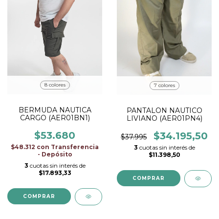
8 colores
7 colores
BERMUDA NAUTICA
PANTALON NAUTICO
CARGO (AER01BN1)
LIVIANO (AER01PN4)
$53.680
$34.195,50
$37.995
$48.312
con
Transferencia
3
cuotas sin interés de
- Depósito
$11.398,50
3
cuotas sin interés de
$17.893,33
COMPRAR
COMPRAR