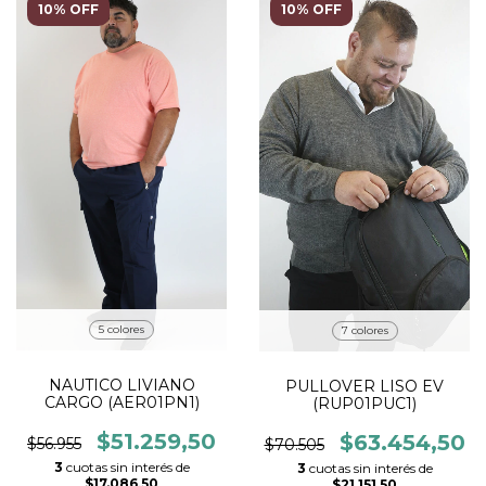
10% OFF
10% OFF
5 colores
7 colores
NAUTICO LIVIANO
PULLOVER LISO EV
CARGO (AER01PN1)
(RUP01PUC1)
$51.259,50
$63.454,50
$56.955
$70.505
3
cuotas sin interés de
3
cuotas sin interés de
$17.086,50
$21.151,50