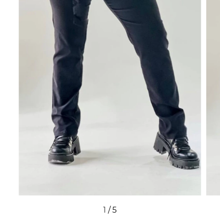
1
/
5