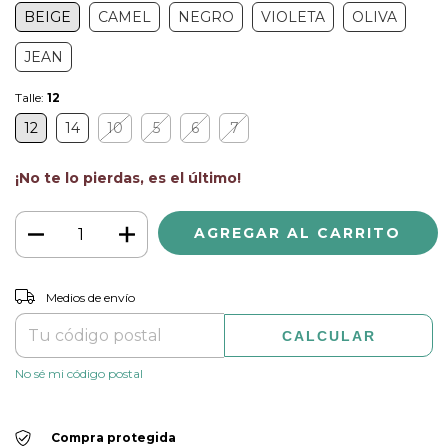
BEIGE
CAMEL
NEGRO
VIOLETA
OLIVA
JEAN
Talle:
12
12
14
10
5
6
7
¡No te lo pierdas, es el último!
CAMBIAR CP
Entregas para el CP:
Medios de envío
CALCULAR
No sé mi código postal
Compra protegida