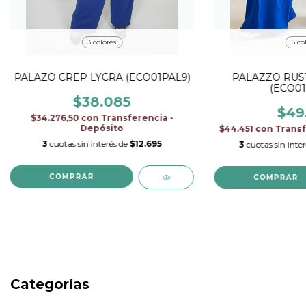
3 colores
5 co
PALAZO CREP LYCRA (ECO01PAL9)
PALAZZO RUS
(ECO01
$38.085
$49
$34.276,50
con
Transferencia -
Depósito
$44.451
con
Transf
3
cuotas sin interés de
$12.695
3
cuotas sin inte
COMPRAR
COMPRAR
Categorías