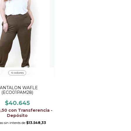
4 colores
ANTALON WAFLE
(ECO01PAM28)
$40.645
0,50
con
Transferencia -
Depósito
s sin interés de
$13.548,33