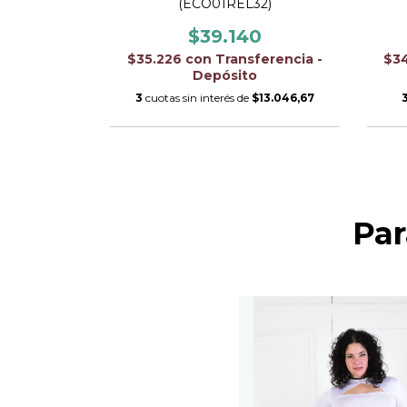
4)
(ECO01REL32)
0
$39.140
ferencia -
$35.226
con
Transferencia -
$3
Depósito
$15.083,33
3
cuotas sin interés de
$13.046,67
Par