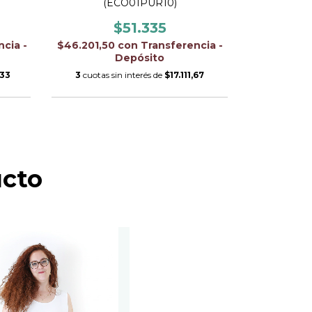
(ECO01PUR10)
(
$51.335
cia -
$46.201,50
con
Transferencia -
$61.263
Depósito
,33
3
cuotas sin interés de
$17.111,67
3
cuotas 
ucto