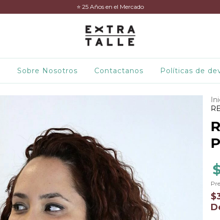
⭐️ 25 Años en el Mercado
d
Sobre Nosotros
Contactanos
Políticas de de
Ini
RE
R
P
Pre
$
D