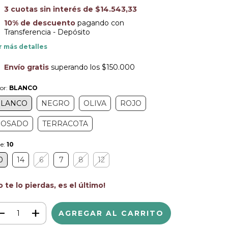
3
cuotas sin interés de
$14.543,33
10% de descuento
pagando con
Transferencia - Depósito
r más detalles
Envío gratis
superando los
$150.000
or:
BLANCO
BLANCO
NEGRO
OLIVA
ROJO
ROSADO
TERRACOTA
le:
10
0
14
6
7
8
12
o te lo pierdas, es el último!