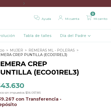
💳 3 Cuotas Sin 
0
Ayuda
Mi cuenta
Mi carrito
volución
Tabla de talles
Día del Padre
cio
>
MUJER
>
REMERAS ML - POLERAS
>
MERA CREP PUNTILLA (ECO01REL3)
EMERA CREP
UNTILLA (ECO01REL3)
$43.630
cio sin impuestos
$36.057,85
39.267
con
Transferencia -
epósito