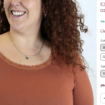
Ve
Col
Tal
1
¡N