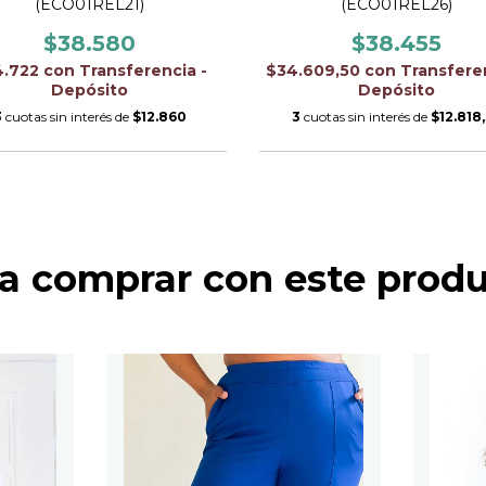
(ECO01REL21)
(ECO01REL26)
$38.580
$38.455
4.722
con
Transferencia -
$34.609,50
con
Transferen
Depósito
Depósito
3
cuotas sin interés de
$12.860
3
cuotas sin interés de
$12.818
a comprar con este prod