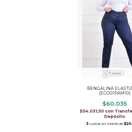
11 colores
BENGALINA ELASTI
(ECO01PAM10)
$60.035
$54.031,50
con
Transfe
Depósito
3
cuotas sin interés de
$20.