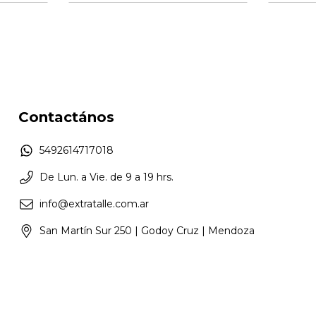
Contactános
5492614717018
De Lun. a Vie. de 9 a 19 hrs.
info@extratalle.com.ar
San Martín Sur 250 | Godoy Cruz | Mendoza