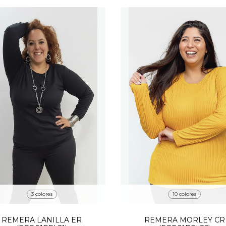
3 colores
10 colores
REMERA LANILLA ER
REMERA MORLEY CR