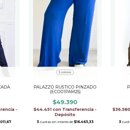
5 colores
ZADA
PALAZZO RUSTICO PINZADO
P
(ECO01PAM25)
$49.390
rencia -
$44.451
con
Transferencia -
$36.58
Depósito
011,67
3
cuotas sin interés de
$16.463,33
3
cuota