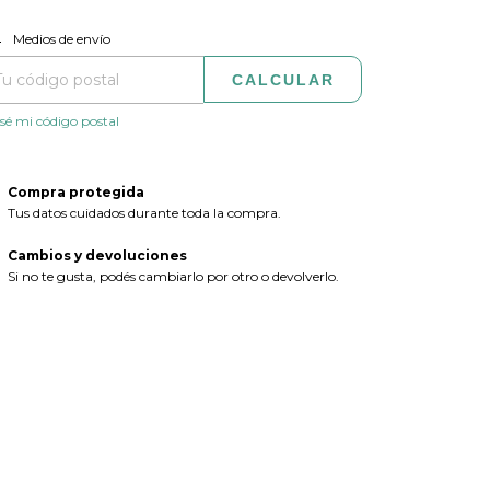
CAMBIAR CP
regas para el CP:
Medios de envío
CALCULAR
sé mi código postal
Compra protegida
Tus datos cuidados durante toda la compra.
Cambios y devoluciones
Si no te gusta, podés cambiarlo por otro o devolverlo.