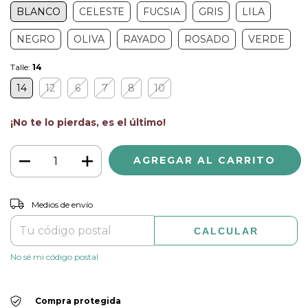
BLANCO
CELESTE
FUCSIA
GRIS
LILA
NEGRO
OLIVA
RAYADO
ROSADO
VERDE
Talle:
14
14
12
6
7
8
10
¡No te lo pierdas, es el último!
CAMBIAR CP
Entregas para el CP:
Medios de envío
CALCULAR
No sé mi código postal
Compra protegida