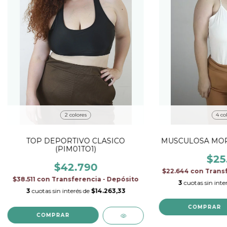
2 colores
4 co
TOP DEPORTIVO CLASICO
MUSCULOSA MOR
(PIM01TO1)
$25
$42.790
$22.644
con
Transf
$38.511
con
Transferencia - Depósito
3
cuotas sin inte
3
cuotas sin interés de
$14.263,33
COMPRAR
COMPRAR