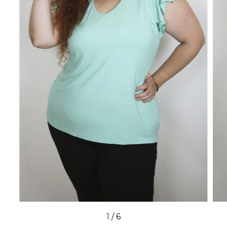
1
/
6